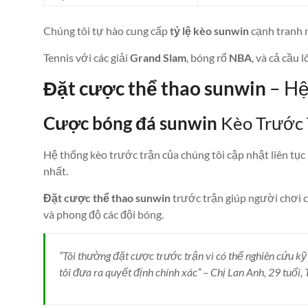
Chúng tôi tự hào cung cấp
tỷ lệ kèo sunwin
cạnh tranh n
Tennis với các giải
Grand Slam
, bóng rổ
NBA
, và cả cầu 
Đặt cược thể thao sunwin
– Hệ
Cược bóng đá sunwin
Kèo Trước 
Hệ thống kèo trước trận của chúng tôi cập nhật liên tục
nhất.
Đặt cược thể thao sunwin
trước trận giúp người chơi c
và phong độ các đội bóng.
“Tôi thường đặt cược trước trận vì có thể nghiên cứu kỹ
tôi đưa ra quyết định chính xác” – Chị Lan Anh, 29 tuổi