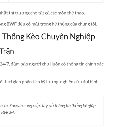
hất thị trường cho tất cả các môn thể thao.
lông
BWF
đều có mặt trong hệ thống của chúng tôi.
 Thống Kèo Chuyên Nghiệp
Trận
 24/7, đảm bảo người chơi luôn có thông tin chính xác
ó thời gian phân tích kỹ lưỡng, nghiên cứu đội hình
 hơn. Sunwin cung cấp đầy đủ thông tin thống kê giúp
, TP.HCM.