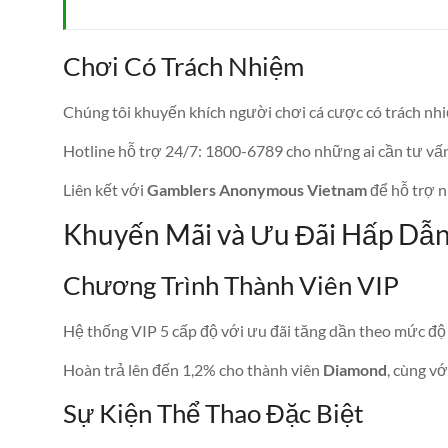
Chơi Có Trách Nhiệm
Chúng tôi khuyến khích người chơi cá cược có trách nhiệ
Hotline hỗ trợ 24/7: 1800-6789 cho những ai cần tư vấn
Liên kết với
Gamblers Anonymous Vietnam
để hỗ trợ n
Khuyến Mãi và Ưu Đãi Hấp Dẫ
Chương Trình Thành Viên VIP
Hệ thống VIP 5 cấp độ với ưu đãi tăng dần theo mức độ 
Hoàn trả lên đến 1,2% cho thành viên
Diamond
, cùng vớ
Sự Kiện Thể Thao Đặc Biệt