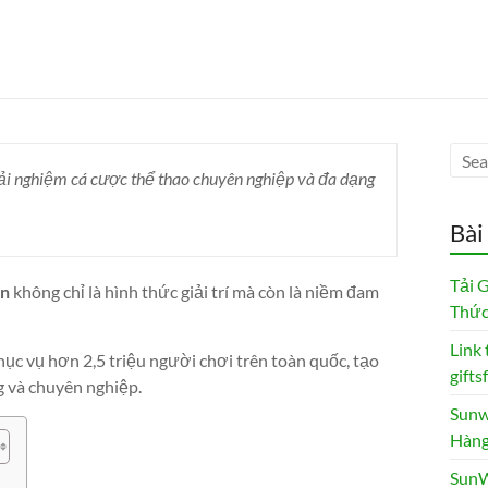
ải nghiệm cá cược thể thao chuyên nghiệp và đa dạng
Bài
Tải 
in
không chỉ là hình thức giải trí mà còn là niềm đam
Thứ
Link
ục vụ hơn 2,5 triệu người chơi trên toàn quốc, tạo
gifts
g và chuyên nghiệp.
Sunw
Hàng
SunW