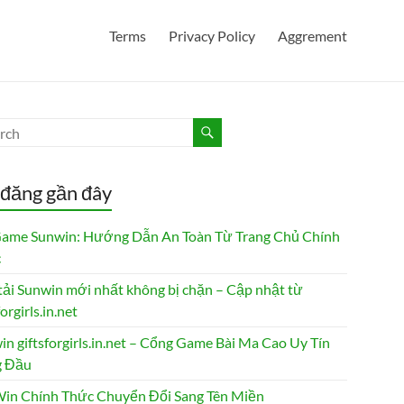
Terms
Privacy Policy
Aggrement
 đăng gần đây
Game Sunwin: Hướng Dẫn An Toàn Từ Trang Chủ Chính
c
 tải Sunwin mới nhất không bị chặn – Cập nhật từ
forgirls.in.net
in giftsforgirls.in.net – Cổng Game Bài Ma Cao Uy Tín
 Đầu
in Chính Thức Chuyển Đổi Sang Tên Miền