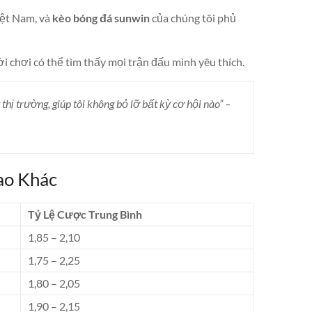
iệt Nam, và
kèo bóng đá sunwin
của chúng tôi phủ
ời chơi có thể tìm thấy mọi trận đấu mình yêu thích.
hị trường, giúp tôi không bỏ lỡ bất kỳ cơ hội nào” –
ao Khác
Tỷ Lệ Cược Trung Bình
1,85 – 2,10
1,75 – 2,25
1,80 – 2,05
1,90 – 2,15