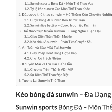
Sunwin sports Bóng Đá – Môn Thể Thao Vua
Tỷ lệ kèo sunwin Các Môn Thể Thao Khác
Đặt cược thể thao sunwin – Hệ Thống Kèo Chuyên Nghiệ
Cược bóng đá sunwin Kèo Trước Trận
Sunwin live betting – Cược Trực Tiếp Kịch Tính
Thể thao trực tuyến sunwin – Công Nghệ Hiện Đại
Giao Diện Thân Thiện Mobile
Kèo châu Á sunwin – Phân Tích Chuyên Sâu
An Toàn và Bảo Mật Tại Sunwin
Giấy Phép Hoạt Động Hợp Pháp
Chơi Có Trách Nhiệm
Khuyến Mãi và Ưu Đãi Hấp Dẫn
Chương Trình Thành Viên VIP
Sự Kiện Thể Thao Đặc Biệt
Tương Lai Sunwin Thể Thao
Kèo bóng đá sunwin
– Đa Dạng
Sunwin sports
Bóng Đá – Môn Thể