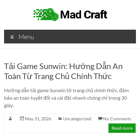
Skip
to
content
Mad
Menu
Craft
Tạo
ra
Tải Game Sunwin: Hướng Dẫn An
một
Toàn Từ Trang Chủ Chính Thức
kỷ
nguyên
Hướng dẫn tải game Sunwin từ trang chủ chính thức, đảm
mới
bảo an toàn tuyệt đối và cài đặt nhanh chóng chỉ trong 30
của
giây.
sự
phấn
May 31, 2026
Uncategorized
No Comments
khích
Read more
cá
cược