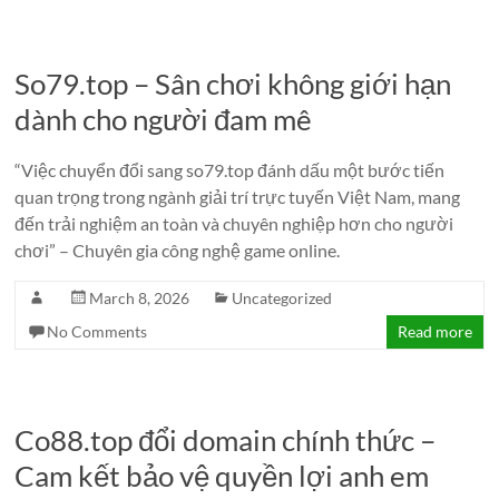
So79.top – Sân chơi không giới hạn
dành cho người đam mê
“Việc chuyển đổi sang so79.top đánh dấu một bước tiến
quan trọng trong ngành giải trí trực tuyến Việt Nam, mang
đến trải nghiệm an toàn và chuyên nghiệp hơn cho người
chơi” – Chuyên gia công nghệ game online.
March 8, 2026
Uncategorized
No Comments
Read more
Co88.top đổi domain chính thức –
Cam kết bảo vệ quyền lợi anh em