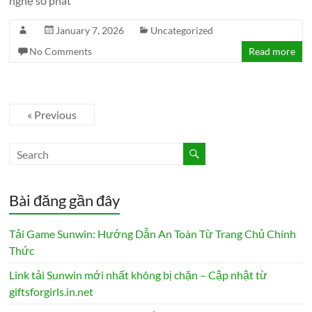
nghệ số phát
January 7, 2026
Uncategorized
No Comments
Read more
« Previous
Bài đăng gần đây
Tải Game Sunwin: Hướng Dẫn An Toàn Từ Trang Chủ Chính
Thức
Link tải Sunwin mới nhất không bị chặn – Cập nhật từ
giftsforgirls.in.net