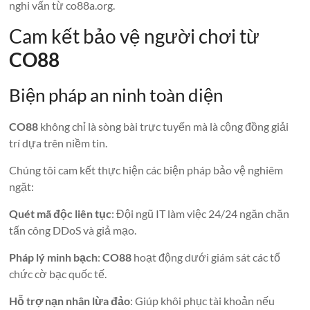
nghi vấn từ co88a.org.
Cam kết bảo vệ người chơi từ
CO88
Biện pháp an ninh toàn diện
CO88
không chỉ là sòng bài trực tuyến mà là cộng đồng giải
trí dựa trên niềm tin.
Chúng tôi cam kết thực hiện các biện pháp bảo vệ nghiêm
ngặt:
Quét mã độc liên tục
: Đội ngũ IT làm việc 24/24 ngăn chặn
tấn công DDoS và giả mạo.
Pháp lý minh bạch
:
CO88
hoạt động dưới giám sát các tổ
chức cờ bạc quốc tế.
Hỗ trợ nạn nhân lừa đảo
: Giúp khôi phục tài khoản nếu