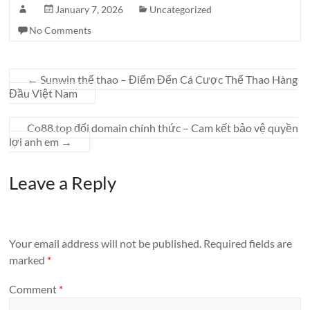
January 7, 2026
Uncategorized
No Comments
←
Sunwin thể thao – Điểm Đến Cá Cược Thể Thao Hàng
Đầu Việt Nam
Co88.top đổi domain chính thức – Cam kết bảo vệ quyền
lợi anh em
→
Leave a Reply
Your email address will not be published.
Required fields are
marked
*
Comment
*