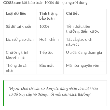
CO88
cam kết bảo toàn 100% dữ liệu người dùng:
Loại dữ liệu
Tình trạng
Chi tiết
bảo toàn
Số dư tài khoản
100%
Tiền thật, tiền
thưởng, điểm cược
Lịch sử giao dịch
Hoàn chỉnh
Tất cả giao dịch
nạp/rút
Chương trình
Tiếp tục
Ưu đãi đang tham gia
khuyến mãi
Thông tin cá
Bảo mật
Mã hóa nguyên vẹn
nhân
“Người chơi chỉ cần sử dụng tên đăng nhập và mật khẩu
cũ để truy cập hệ thống mới một cách bình thường”