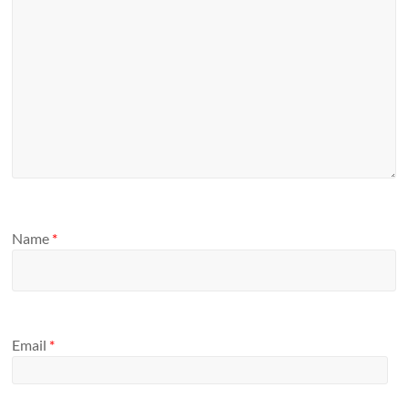
Name
*
Email
*