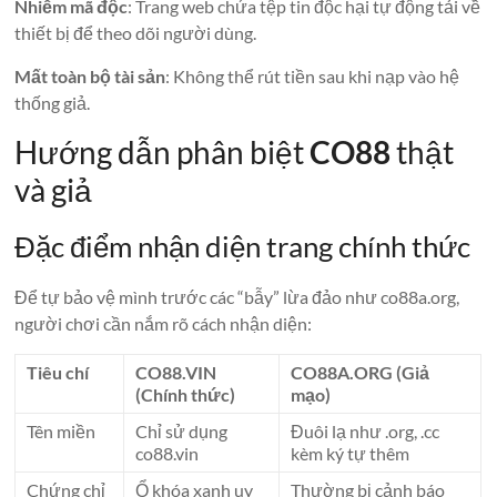
Nhiễm mã độc
: Trang web chứa tệp tin độc hại tự động tải về
thiết bị để theo dõi người dùng.
Mất toàn bộ tài sản
: Không thể rút tiền sau khi nạp vào hệ
thống giả.
Hướng dẫn phân biệt
CO88
thật
và giả
Đặc điểm nhận diện trang chính thức
Để tự bảo vệ mình trước các “bẫy” lừa đảo như co88a.org,
người chơi cần nắm rõ cách nhận diện:
Tiêu chí
CO88.VIN
CO88A.ORG (Giả
(Chính thức)
mạo)
Tên miền
Chỉ sử dụng
Đuôi lạ như .org, .cc
co88.vin
kèm ký tự thêm
Chứng chỉ
Ổ khóa xanh uy
Thường bị cảnh báo