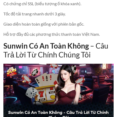
Có chứng chỉ SSL (biểu tượng ổ khóa xanh).
Tốc độ tải trang nhanh dưới 3 giây.
Giao diện hoàn toàn giống với phiên bản gốc.
Hỗ trợ đầy đủ các phương thức thanh toán Việt Nam.
Sunwin Có An Toàn Không
– Câu
Trả Lời Từ Chính Chúng Tôi