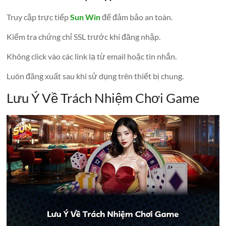
Truy cập trực tiếp
Sun Win
để đảm bảo an toàn.
Kiểm tra chứng chỉ SSL trước khi đăng nhập.
Không click vào các link lạ từ email hoặc tin nhắn.
Luôn đăng xuất sau khi sử dụng trên thiết bị chung.
Lưu Ý Về Trách Nhiệm Chơi Game