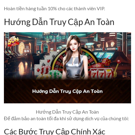
Hoàn tiền hàng tuần 10% cho các thành viên VIP.
Hướng Dẫn Truy Cập An Toàn
Hướng Dẫn Truy Cập An Toàn
Để đảm bảo an toàn tối đa khi sử dụng dịch vụ của chúng tôi:
Các Bước Truy Cập Chính Xác