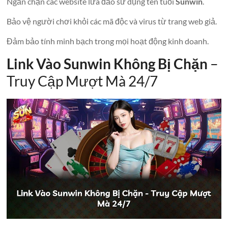
Ngăn chặn các website lừa đảo sử dụng tên tuổi
Sunwin
.
Bảo vệ người chơi khỏi các mã độc và virus từ trang web giả.
Đảm bảo tính minh bạch trong mọi hoạt động kinh doanh.
Link Vào Sunwin Không Bị Chặn
–
Truy Cập Mượt Mà 24/7