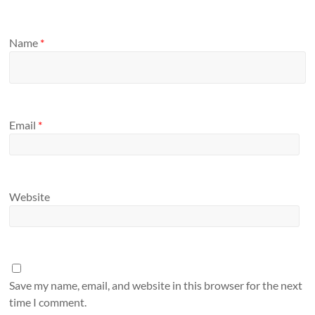
Name
*
Email
*
Website
Save my name, email, and website in this browser for the next
time I comment.