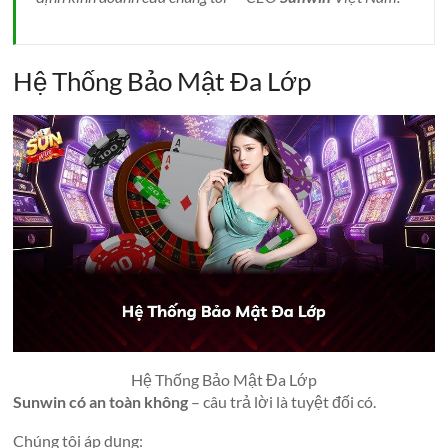
Hệ Thống Bảo Mật Đa Lớp
Hệ Thống Bảo Mật Đa Lớp
Sunwin có an toàn không
– câu trả lời là tuyệt đối có.
Chúng tôi áp dụng: