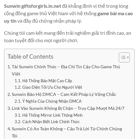
Sunwin giftsforgirls.in.net
đã khẳng định vị thế trong lòng
cộng đồng game thủ Việt Nam với hệ thống
game bài ma cao
uy tín
và đầy đủ chứng nhận pháp lý.
Chúng tôi cam kết mang đến trải nghiệm giải trí đỉnh cao, an
toàn tuyệt đối cho mọi người chơi.
Table of Contents
Tải Sunwin Chính Thức – Địa Chỉ Tin Cậy Cho Game Thủ
Việt
Hệ Thống Bảo Mật Cao Cấp
Giao Diện Tối Ưu Cho Người Việt
Sunwin Bảo Hộ DMCA – Cam Kết Pháp Lý Vững Chắc
Ý Nghĩa Của Chứng Nhận DMCA
Link Vào Sunwin Không Bị Chặn – Truy Cập Mượt Mà 24/7
Hệ Thống Mirror Link Thông Minh
Cách Nhận Biết Link Chính Thức
Sunwin Có An Toàn Không – Câu Trả Lời Từ Chính Chúng
Tôi