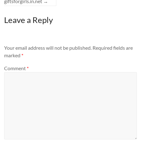
giftsforgirls.in.net
→
Leave a Reply
Your email address will not be published.
Required fields are
marked
*
Comment
*