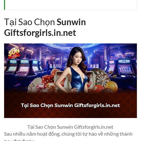
Tại Sao Chọn
Sunwin
Giftsforgirls.in.net
Tại Sao Chọn Sunwin Giftsforgirls.in.net
Sau nhiều năm hoạt động, chúng tôi tự hào về những thành