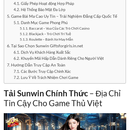
Giấy Phép Hoạt động Hợp Pháp
Hệ Thống Bảo Mật Đa Lớp
Game Bài Ma Cao Uy Tín – Trải Nghiệm Đẳng Cấp Quốc Tế
Danh Mục Game Phong Phú
Baccarat – Vua Của Các Trò Chơi Casino
Blackjack – Trò Chơi Trí Tuệ
Roulette – Bánh Xe May Mắn
Tại Sao Chọn Sunwin Giftsforgirls.in.net
Dịch Vụ Khách Hàng Xuất Sắc
Khuyến Mãi Hấp Dẫn Dành Riêng Cho Người Việt
Hướng Dẫn Truy Cập An Toàn
Các Bước Truy Cập Chính Xác
Lưu Ý Về Trách Nhiệm Chơi Game
Tải Sunwin Chính Thức
– Địa Chỉ
Tin Cậy Cho Game Thủ Việt