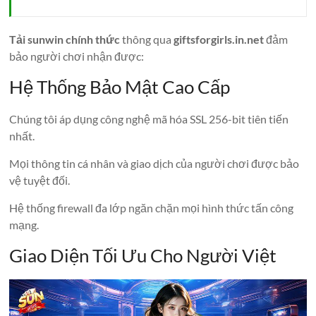
Tải sunwin chính thức
thông qua
giftsforgirls.in.net
đảm
bảo người chơi nhận được:
Hệ Thống Bảo Mật Cao Cấp
Chúng tôi áp dụng công nghệ mã hóa SSL 256-bit tiên tiến
nhất.
Mọi thông tin cá nhân và giao dịch của người chơi được bảo
vệ tuyệt đối.
Hệ thống firewall đa lớp ngăn chặn mọi hình thức tấn công
mạng.
Giao Diện Tối Ưu Cho Người Việt