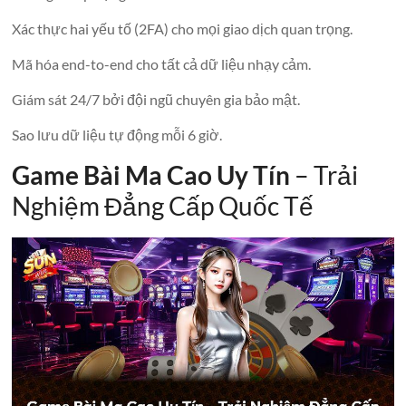
Xác thực hai yếu tố (2FA) cho mọi giao dịch quan trọng.
Mã hóa end-to-end cho tất cả dữ liệu nhạy cảm.
Giám sát 24/7 bởi đội ngũ chuyên gia bảo mật.
Sao lưu dữ liệu tự động mỗi 6 giờ.
Game Bài Ma Cao Uy Tín
– Trải
Nghiệm Đẳng Cấp Quốc Tế