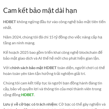
Cam kết bảo mật dài hạn
HDBET
không ngừng đầu tư vào công nghệ bảo mật tiên tiến
nhất.
Năm 2024, chúng tôi đã chi 15 tỷ đồng cho việc nâng cấp hạ
tầng an ninh mạng.
Kế hoạch 2025 bao gồm triển khai công nghệ blockchain để
bảo mật giao dịch và AI thế hệ mới cho phát hiện gian lận.
Với
chính sách bảo mật HDBET
toàn diện, người chơi có thể
hoàn toàn yên tâm tận hưởng trải nghiệm giải trí.
Chúng tôi cam kết tiếp tục là người bạn đồng hành đáng tin
cậy, bảo vệ quyền lợi và thông tin của mọi thành viên trong
cộng đồng
HDBET
.
Lưu ý về cờ bạc có trách nhiệm
: Cờ bạc có thể gây nghiện và