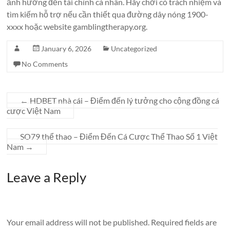
ảnh hưởng đến tài chính cá nhân. Hãy chơi có trách nhiệm và
tìm kiếm hỗ trợ nếu cần thiết qua đường dây nóng 1900-
xxxx hoặc website gamblingtherapy.org.
January 6, 2026
Uncategorized
No Comments
←
HDBET nhà cái – Điểm đến lý tưởng cho cộng đồng cá
cược Việt Nam
SO79 thể thao – Điểm Đến Cá Cược Thể Thao Số 1 Việt
Nam
→
Leave a Reply
Your email address will not be published.
Required fields are