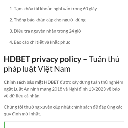
Tạm khóa tài khoản nghi vấn trong 60 giây
Thông báo khẩn cấp cho người dùng
Điều tra nguyên nhân trong 24 giờ
Báo cáo chi tiết và khắc phục
HDBET privacy policy
– Tuân thủ
pháp luật Việt Nam
Chính sách bảo mật HDBET
được xây dựng tuân thủ nghiêm
ngặt Luật An ninh mạng 2018 và Nghị định 13/2023 về bảo
vệ dữ liệu cá nhân.
Chúng tôi thường xuyên cập nhật chính sách để đáp ứng các
quy định mới nhất.