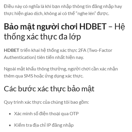
Điều này có nghĩa là khi bạn nhập thông tin đăng nhập hay
thực hiện giao dịch, không ai có thể “nghe lén” được.
Bảo mật người chơi HDBET
– Hệ
thống xác thực đa lớp
HDBET
triển khai hệ thống xác thực 2FA (Two-Factor
Authentication) tiên tiến nhất hiện nay.
Ngoài mật khẩu thông thường, người chơi cần xác nhận
thêm qua SMS hoặc ứng dụng xác thực.
Các bước xác thực bảo mật
Quy trình xác thực của chúng tôi bao gồm:
Xác minh số điện thoại qua OTP
Kiểm tra địa chỉ IP đăng nhập