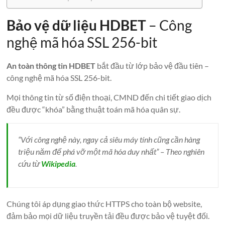
Bảo vệ dữ liệu HDBET
– Công
nghệ mã hóa SSL 256-bit
An toàn thông tin HDBET
bắt đầu từ lớp bảo vệ đầu tiên –
công nghệ mã hóa SSL 256-bit.
Mọi thông tin từ số điện thoại, CMND đến chi tiết giao dịch
đều được “khóa” bằng thuật toán mã hóa quân sự.
“Với công nghệ này, ngay cả siêu máy tính cũng cần hàng
triệu năm để phá vỡ một mã hóa duy nhất” – Theo nghiên
cứu từ
Wikipedia
.
Chúng tôi áp dụng giao thức HTTPS cho toàn bộ website,
đảm bảo mọi dữ liệu truyền tải đều được bảo vệ tuyệt đối.