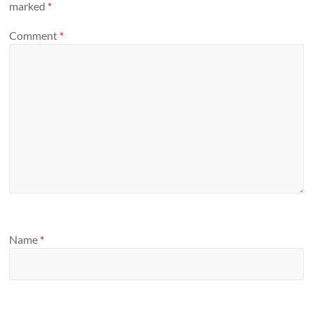
marked
*
Comment
*
Name
*