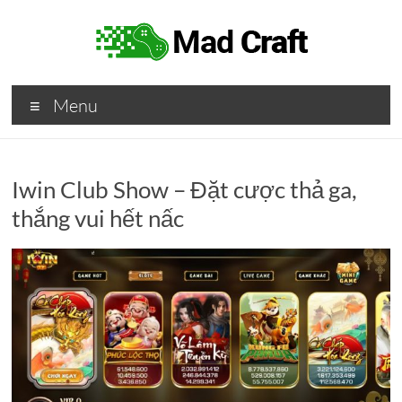
Skip
to
content
Mad
Menu
Craft
Tạo
ra
Iwin Club Show – Đặt cược thả ga,
một
thắng vui hết nấc
kỷ
nguyên
mới
của
sự
phấn
khích
cá
cược