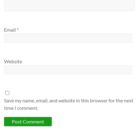
Email
*
Website
Save my name, email, and website in this browser for the next
time I comment.