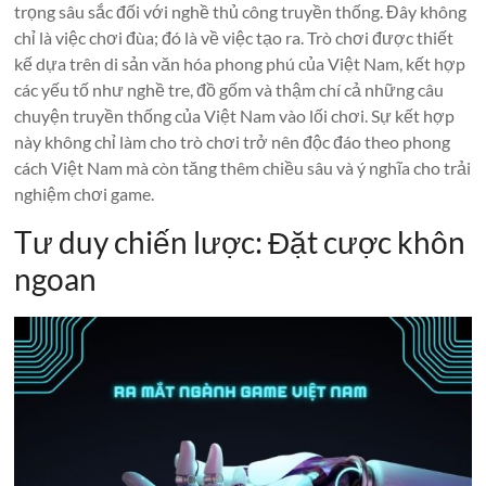
trọng sâu sắc đối với nghề thủ công truyền thống. Đây không
chỉ là việc chơi đùa; đó là về việc tạo ra. Trò chơi được thiết
kế dựa trên di sản văn hóa phong phú của Việt Nam, kết hợp
các yếu tố như nghề tre, đồ gốm và thậm chí cả những câu
chuyện truyền thống của Việt Nam vào lối chơi. Sự kết hợp
này không chỉ làm cho trò chơi trở nên độc đáo theo phong
cách Việt Nam mà còn tăng thêm chiều sâu và ý nghĩa cho trải
nghiệm chơi game.
Tư duy chiến lược: Đặt cược khôn
ngoan