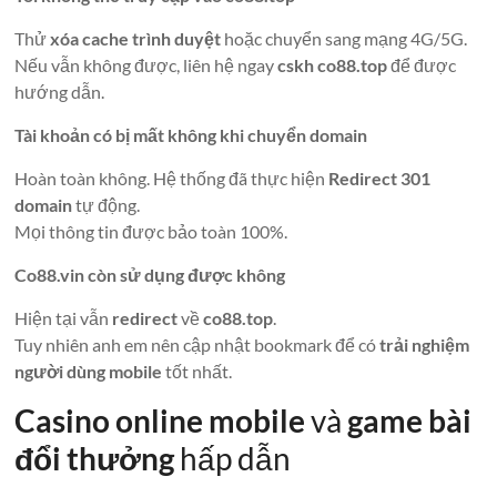
Thử
xóa cache trình duyệt
hoặc chuyển sang mạng 4G/5G.
Nếu vẫn không được, liên hệ ngay
cskh co88.top
để được
hướng dẫn.
Tài khoản có bị mất không khi chuyển domain
Hoàn toàn không. Hệ thống đã thực hiện
Redirect 301
domain
tự động.
Mọi thông tin được bảo toàn 100%.
Co88.vin còn sử dụng được không
Hiện tại vẫn
redirect
về
co88.top
.
Tuy nhiên anh em nên cập nhật bookmark để có
trải nghiệm
người dùng mobile
tốt nhất.
Casino online mobile
và
game bài
đổi thưởng
hấp dẫn