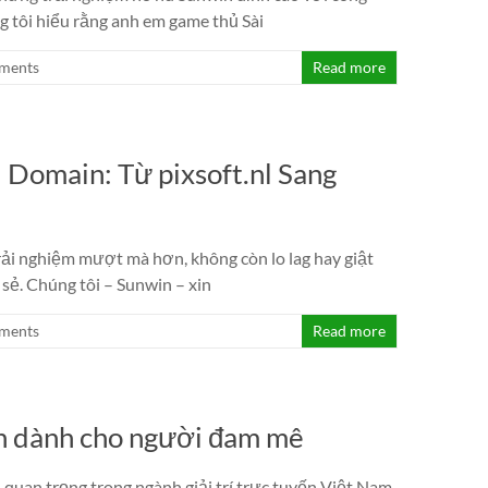
g tôi hiểu rằng anh em game thủ Sài
ments
Read more
Domain: Từ pixsoft.nl Sang
rải nghiệm mượt mà hơn, không còn lo lag hay giật
sẻ. Chúng tôi – Sunwin – xin
ments
Read more
ạn dành cho người đam mê
quan trọng trong ngành giải trí trực tuyến Việt Nam,