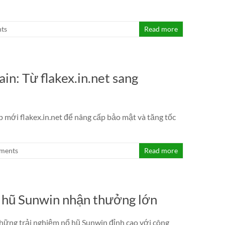
ts
Read more
in: Từ flakex.in.net sang
 mới flakex.in.net để nâng cấp bảo mật và tăng tốc
ments
Read more
 hũ Sunwin nhận thưởng lớn
hững trải nghiệm nổ hũ Sunwin đỉnh cao với công