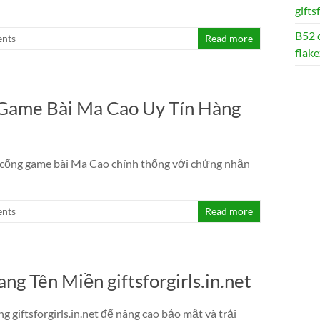
gifts
B52 
nts
Read more
flake
g Game Bài Ma Cao Uy Tín Hàng
 – cổng game bài Ma Cao chính thống với chứng nhận
nts
Read more
g Tên Miền giftsforgirls.in.net
 giftsforgirls.in.net để nâng cao bảo mật và trải